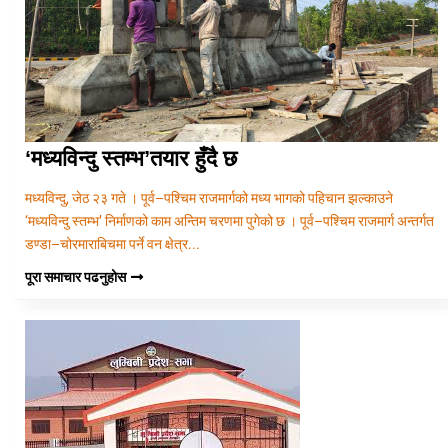
‘मध्यविन्दु स्तम्भ’तयार हुँदै छ
मध्यविन्दु, जेठ २३ गते । पूर्व–पश्चिम राजमार्गको मध्य भागको पहिचान झल्काउने
‘मध्यविन्दु स्तम्भ’ निर्माणको काम अन्तिम चरणमा पुगेको छ । पूर्व–पश्चिम राजमार्ग अन्तर्गत
डण्डा–चोरमाराबिचमा पर्ने वन क्षेत्र...
पूरा समाचार पढनुहोस