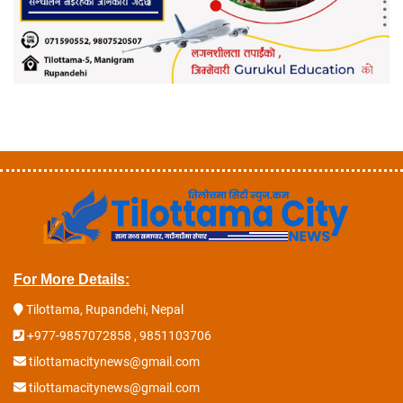
For More Details:
Tilottama, Rupandehi, Nepal
+977-9857072858 , 9851103706
tilottamacitynews@gmail.com
tilottamacitynews@gmail.com