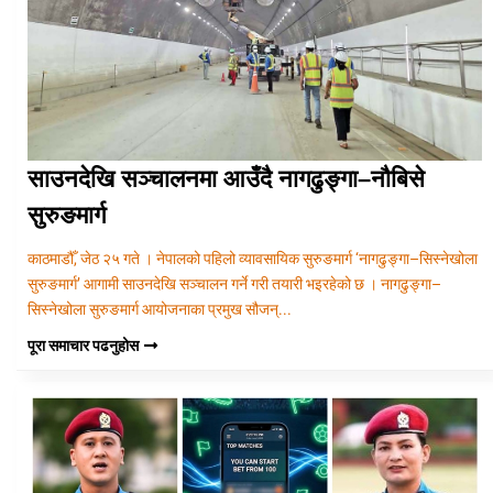
साउनदेखि सञ्चालनमा आउँदै नागढुङ्गा–नौबिसे
सुरुङमार्ग
काठमाडौँ, जेठ २५ गते । नेपालको पहिलो व्यावसायिक सुरुङमार्ग ‘नागढुङ्गा–सिस्नेखोला
सुरुङमार्ग’ आगामी साउनदेखि सञ्चालन गर्ने गरी तयारी भइरहेको छ । नागढुङ्गा–
सिस्नेखोला सुरुङमार्ग आयोजनाका प्रमुख सौजन्...
पूरा समाचार पढनुहोस