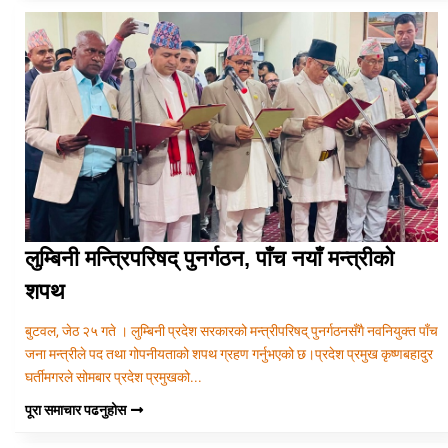
लुम्बिनी मन्त्रिपरिषद् पुनर्गठन, पाँच नयाँ मन्त्रीको
शपथ
बुटवल, जेठ २५ गते । लुम्बिनी प्रदेश सरकारको मन्त्रीपरिषद् पुनर्गठनसँगै नवनियुक्त पाँच
जना मन्त्रीले पद तथा गोपनीयताको शपथ ग्रहण गर्नुभएको छ।प्रदेश प्रमुख कृष्णबहादुर
घर्तीमगरले सोमबार प्रदेश प्रमुखको...
पूरा समाचार पढनुहोस