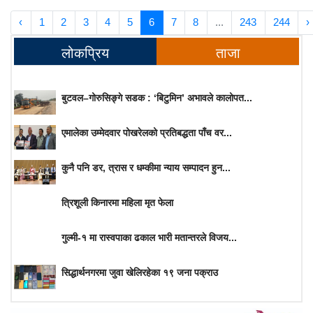
‹
1
2
3
4
5
6
7
8
...
243
244
›
लोकप्रिय
ताजा
बुटवल–गोरुसिङ्गे सडक : ‘बिटुमिन’ अभावले कालोपत...
एमालेका उम्मेदवार पोखरेलको प्रतिबद्धता पाँच वर...
कुनै पनि डर, त्रास र धम्कीमा न्याय सम्पादन हुन...
त्रिशूली किनारमा महिला मृत फेला
गुल्मी-१ मा रास्वपाका ढकाल भारी मतान्तरले विजय...
सिद्धार्थनगरमा जुवा खेलिरहेका १९ जना पक्राउ