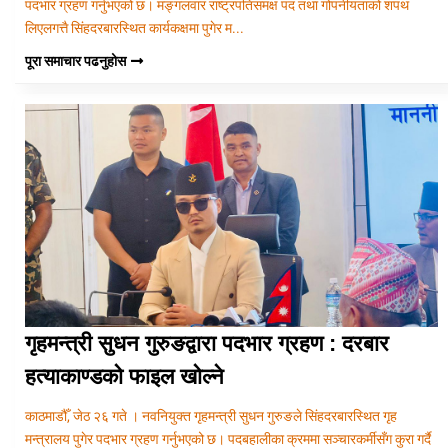
पदभार ग्रहण गर्नुभएको छ। मङ्गलवार राष्ट्रपतिसमक्ष पद तथा गोपनीयताको शपथ
लिएलगत्तै सिंहदरबारस्थित कार्यकक्षमा पुगेर म...
पूरा समाचार पढनुहोस
गृहमन्त्री सुधन गुरुङद्वारा पदभार ग्रहण : दरबार
हत्याकाण्डको फाइल खोल्ने
काठमाडौँ, जेठ २६ गते । नवनियुक्त गृहमन्त्री सुधन गुरुङले सिंहदरबारस्थित गृह
मन्त्रालय पुगेर पदभार ग्रहण गर्नुभएको छ। पदबहालीका क्रममा सञ्चारकर्मीसँग कुरा गर्दै