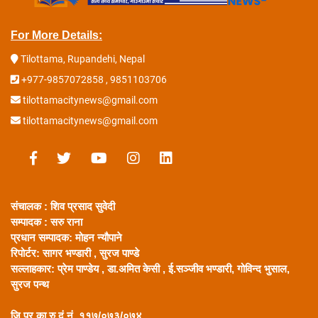
For More Details:
Tilottama, Rupandehi, Nepal
+977-9857072858 , 9851103706
tilottamacitynews@gmail.com
tilottamacitynews@gmail.com
संचालक : शिव प्रसाद सुवेदी
सम्पादक : सरु राना
प्रधान सम्पादक:
मोहन न्यौपाने
रिपोर्टर: सागर भण्डारी ,
सुरज पाण्डे
सल्लाहकार:
प्रेम पाण्डेय , डा.अमित केसी , ई.सञ्जीव भण्डारी, गोविन्द भुसाल,
सुरज पन्थ
जि.प्र.का.रु.दं.नं. ११७/०७३/०७४