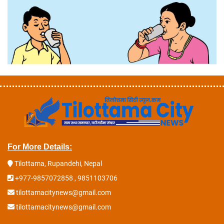
For More Details:
Tilottama, Rupandehi, Nepal
+977-9857072858 , 9851103706
tilottamacitynews@gmail.com
tilottamacitynews@gmail.com