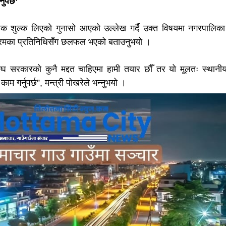
ुपर्छ’
ार्षिक शुल्क लिएको गुनासो आएको उल्लेख गर्दै उक्त विषयमा नगरपालिक
 फोरमका प्रतिनिधिसँग छलफल भएको बताउनुभयो ।
्घ सरकारको कुनै मद्दत चाहिएमा हामी तयार छौँ तर यो मूलतः स्थान
म गर्नुपर्छ”, मन्त्री पोखरेले भन्नुभयो ।