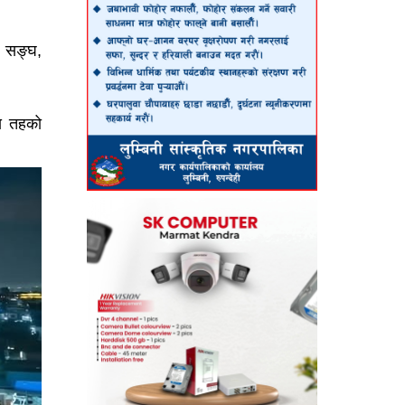
ा सङ्घ,
ीय तहको