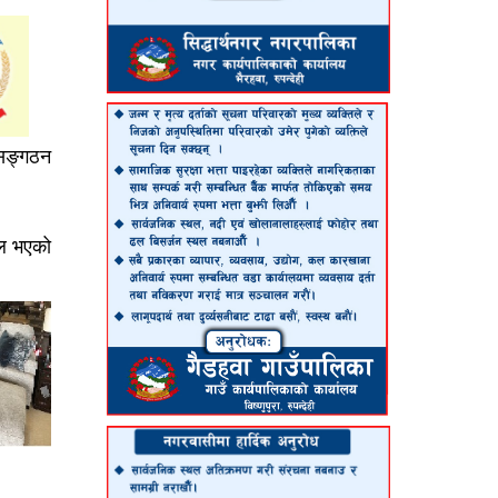
ी सङ्गठन
फल भएको