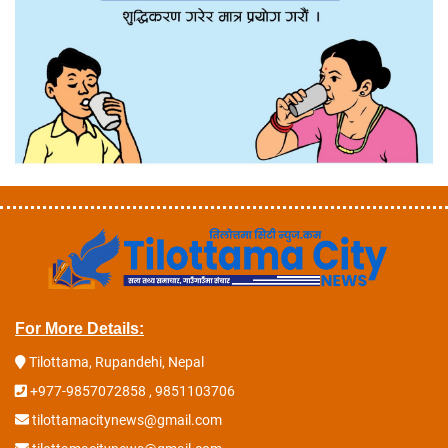
For More Details:
Tilottama, Rupandehi, Nepal
+977-9857072858 , 9851103706
tilottamacitynews@gmail.com