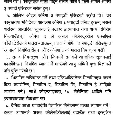
सेवन गरौँ। प्राकृतिक रुपमा पाईने तैलीय माछा र फिस आयल ओमेगा
३ फ्याटी एसिडका स्रोत हुन्।
५. ओलिभ ओइल ओमेगा ३ फ्याट्टी एसिडको स्रोत हो। तर
प्रमुखतया भेजिटेवल आयलमा ओमेगा ६ फ्याट्टी एसिड हुन्छन् जसले
शरीरमा आन्तरिक सूजनलाई बढाएर हृदयाघात तथा अन्य दीर्घरोग
निम्त्याउँछन्। ओमेगा ३ ले असल कोलेस्ट्ररोल एचडीएल
कोलेस्टेरोलको मात्रा बढाउछन्। तसर्थ ओमेगा ३ फ्याट्टी एसिडयुक्त
खानाको नियमित सेवन गरौँ र ओमेगा ६ को मात्रा नियन्त्रण गरौँ।
६. तनाव नियन्त्रण गरौं। किनभने तनावले आन्तरिक सूजनलाई
बढाईदिन्छ। नियमित ध्यान गर्ने मान्छेको आयु लम्विने कुरा विज्ञानले
पनि पुष्टि गरेको छ।
७. भिटामिन सप्लिमेन्ट गर्ने तथा एन्टिअक्सिडेन्ट भिटामिनहरु जस्तै
बिटा क्यारोटिन, भिटामिन ए, भिटामिन सि, भिटामिन ई आदिको
उपभोग गर्ने। साथै कोइन्जाइमक्यू १०, सेलेनियम आदिले पनि
हृदयाघातबाट रोकथाम गर्छ।
८. दैनिक आधा घण्टादेखि पैतालिस मिनेटसम्म हल्का ब्यायाम गर्ने।
हल्का व्यायामले असल कोलेस्टेरोललाई बढाउँछ तथा इन्सुलिन