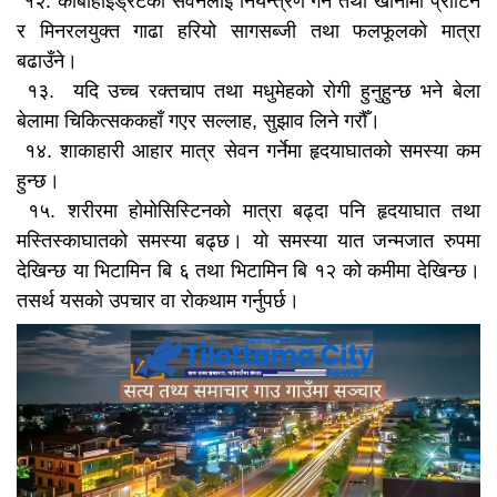
१२. कार्बोहाइड्रेटको सेवनलाई नियन्त्रण गर्ने तथा खानामा प्रोटिन
र मिनरलयुक्त गाढा हरियो सागसब्जी तथा फलफूलको मात्रा
बढाउँने।
१३. यदि उच्च रक्तचाप तथा मधुमेहको रोगी हुनुहुन्छ भने बेला
बेलामा चिकित्सककहाँ गएर सल्लाह, सुझाव लिने गरौँ।
१४. शाकाहारी आहार मात्र सेवन गर्नेमा हृदयाघातको समस्या कम
हुन्छ।
१५. शरीरमा होमोसिस्टिनको मात्रा बढ्दा पनि हृदयाघात तथा
मस्तिस्काघातको समस्या बढ्छ। यो समस्या यात जन्मजात रुपमा
देखिन्छ या भिटामिन बि ६ तथा भिटामिन बि १२ को कमीमा देखिन्छ।
तसर्थ यसको उपचार वा रोकथाम गर्नुपर्छ।