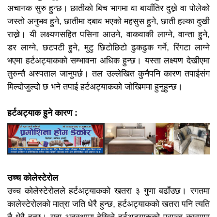
अचानक सुरु हुन्छ। छातीको बिच भागमा वा बायाँतिर दुख्ने वा पोलेको
जस्तो अनुभव हुने, छातीमा दबाव भएको महसुस हुने, छाती हल्का दुखी
राख्ने। यी लक्ष्यणसहित पसिना आउने, वाकवाकी लाग्ने, वान्ता हुने,
डर लाग्ने, छटपटी हुने, मुटु छिटोछिटो ढुकढुक गर्ने, रिंगटा लाग्ने
भएमा हर्टअट्याकको सम्भावना अधिक हुन्छ। यस्ता लक्ष्यण देखीएमा
तुरुन्तै अस्पताल जानुपर्छ। तल उल्लेखित कुनैपनि कारण तपाईसंग
मिल्दोजुल्दो छ भने तपाई हर्टअट्याकको जोखिममा हुनुहुन्छ।
हर्टअट्याक हुने कारण :
उच्च कोलेस्टेरोल
उच्च कोलेस्टेरोलले हर्टअट्याकको खतरा ३ गुणा बढाँउछ। रगतमा
कालेस्टेरोलको मात्रा जति धेरै हुन्छ, हर्टअट्याकको खतरा पनि त्यति
नै धेरै हुन्छ। युवा अवस्थामा देखिने हर्टअट्याकको प्रमुख कारणमा