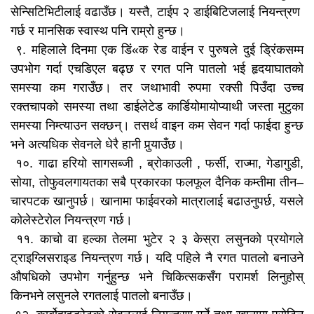
सेन्सिटिभिटीलाई वढाउँछ। यस्तै, टाईप २ डाईबिटिजलाई नियन्त्रण
गर्छ र मानसिक स्वास्थ पनि राम्रो हुन्छ।
९. महिलाले दिनमा एक डिं«क रेड वाईन र पुरुषले दुई ड्रिंकसम्म
उपभोग गर्दा एचडिएल बढ्छ र रगत पनि पातलो भई हृदयाघातको
समस्या कम गराउँछ। तर जथाभावी रुपमा रक्सी पिउँदा उच्च
रक्तचापको समस्या तथा डाईलेटेड कार्डियोमायोप्याथी जस्ता मुटुका
समस्या निम्त्याउन सक्छन्। तसर्थ वाइन कम सेवन गर्दा फाईदा हुन्छ
भने अत्यधिक सेवनले धेरै हानी पुर्‍याउँछ।
१०. गाढा हरियो सागसब्जी , ब्रोकाउली , फर्सी, राज्मा, गेडागुडी,
सोया, तोफुवलगायतका सबै प्रकारका फलफूल दैनिक कम्तीमा तीन–
चारपटक खानुपर्छ। खानामा फाईवरको मात्रालाई बढाउनुपर्छ, यसले
कोलेस्टेरोल नियन्त्रण गर्छ।
११. काचो वा हल्का तेलमा भुटेर २ ३ केस्रा लसुनको प्रयोगले
ट्राइग्लिसराइड नियन्त्रण गर्छ। यदि पहिले नै रगत पातलो बनाउने
औषधिको उपभोग गर्नुहुन्छ भने चिकित्सकसँग परामर्श लिनुहोस्
किनभने लसुनले रगतलाई पातलो बनाउँछ।